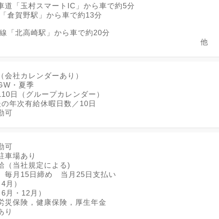
車道「玉村スマートIC」から車で約5分
線「倉賀野駅」から車で約13分
本線「北高崎駅」から車で約20分
他
（会社カレンダーあり）
GW・夏季
110日（グループカレンダー）
後の年次有給休暇日数／10日
勤可
勤可
駐車場あり
給（当社規定による)
 毎月15日締め 当月25日支払い
（4月）
6月・12月）
労災保険，健康保険，厚生年金
あり