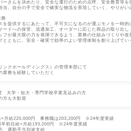
バーさんを決めたり、安全な運行のための点呼、安全教育等を
担当。自分の手で安全で確実な物流を実現していく、やりがい
業務
スを提供するにあたって、不可欠になるのが運ぶモノを一時的
ヤードへの保管、流通加工、オーダーに応じた商品の取り出し
ッフが最大限の力を発揮できるよう、業務の仕組みづくりや改
フとともに、安全・確実で効率のよい管理体制を創り上げてい
リンクホールディングス）の管理本部にて
の業務を経験していただく
3月度 大学・短大・専門学校卒業見込みの方
の方も大歓迎
>月給220,000円 事務職は203,200円 ※24年度実績
卒初任給>月給193,200円 ※24年度実績
込、通勤手当別途支給