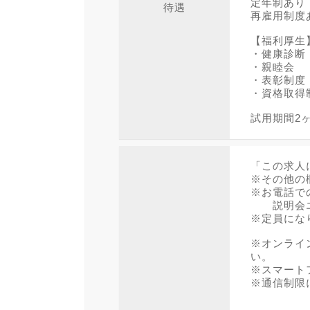
定年制あり
待遇
再雇用制度
【福利厚生
・健康診
・親睦会
・表彰制
・資格取得
試用期間2
「この求人
※その他の
※お電話で
説明会エント
※定員にな
※オンライ
い。
※スマート
※通信制限