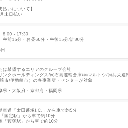
支払いについて】
翌月末日払い
:00～17:30
午前15分・お昼60分・午後15分/計90分
5日
たは希望するエリアのグループ会社
リンクホールディングス/㈱石島運輸倉庫/㈱マルトウ/㈱共栄運
高崎市/伊勢崎市）の各事業所・センターが対象
阜県・大阪府・京都府・福岡県
車道「太田藪塚I.C.」から車で約5分
線「国定駅」から車で約10分
線「藪塚駅」から車で約10分