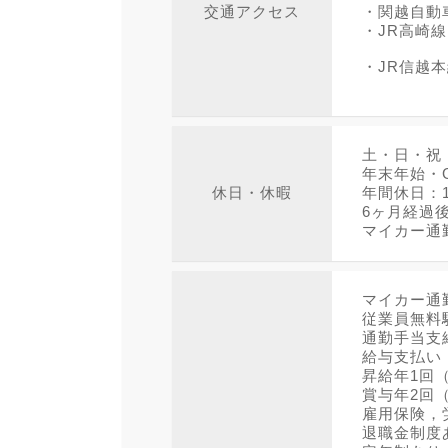
交通アクセス
・関越自動
・JR高崎
・JR信越
土・日・祝
年末年始・
休日・休暇
年間休日：
6ヶ月経過
マイカー通
マイカー通
従業員無料
通勤手当支
給与支払い
昇給年1回
賞与年2回（
雇用保険，
退職金制度