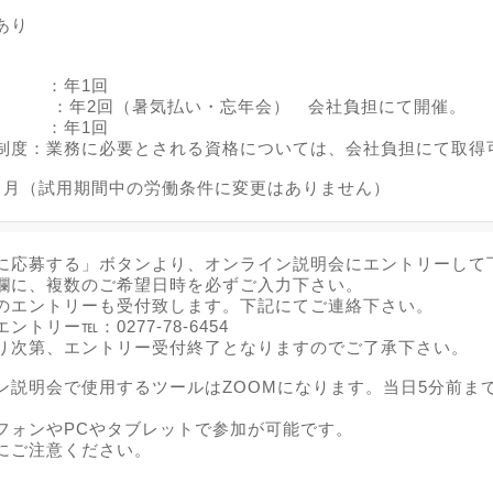
あり
】
断 ：年1回
 ：年2回（暑気払い・忘年会） 会社負担にて開催。
度 ：年1回
制度：業務に必要とされる資格については、会社負担にて取得
ヶ月（試用期間中の労働条件に変更はありません）
に応募する」ボタンより、オンライン説明会にエントリーして
欄に、複数のご希望日時を必ずご入力下さい。
のエントリーも受付致します。下記にてご連絡下さい。
リー℡：0277-78-6454
り次第、エントリー受付終了となりますのでご了承下さい。
ン説明会で使用するツールはZOOMになります。当日5分前ま
フォンやPCやタブレットで参加が可能です。
にご注意ください。