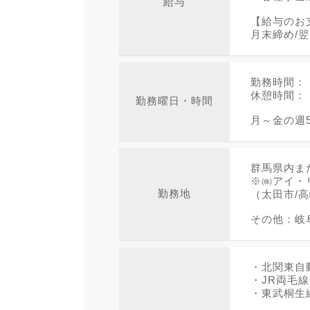
給与
【給与のお
月末締め/
勤務時間： 8
休憩時間： 
勤務曜日・時間
月～金の週
群馬県内ま
※㈱アイ・
勤務地
（太田市/
その他：岐
・北関東自動
・JR両毛
・東武桐生