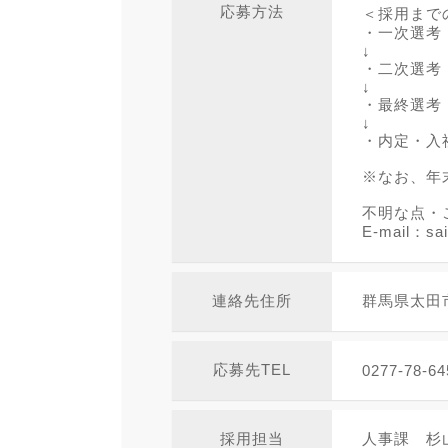
応募方法
＜採用まで
・一次選考
↓
・二次選考
↓
・最終選考
↓
・内定・入
※なお、年
不明な点・
E-mail：sai
連絡先住所
群馬県太田市
応募先TEL
0277-78-64
採用担当
人事課 杉