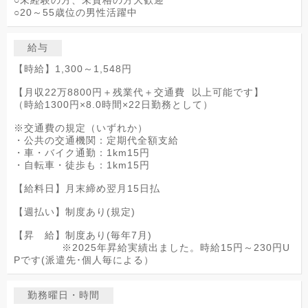
○未経験の方、未資格の方大歓迎
○20～55歳位の男性活躍中
給与
【時給】1,300～1,548円
【月収22万8800円＋残業代＋交通費 以上可能です】
（時給1300円×8.0時間×22日勤務として）
※交通費の規定（いずれか）
・公共の交通機関：定期代全額支給
・車・バイク通勤：1km15円
・自転車・徒歩も：1km15円
【給料日】月末締め翌月15日払
【週払い】制度あり(規定)
【昇 給】制度あり(毎年7月)
※2025年昇給実績出ました。時給15円～230円U
Pです(派遣先･個人毎による）
勤務曜日・時間