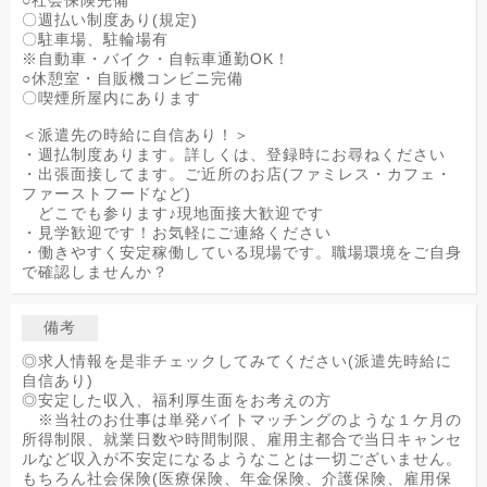
○社会保険完備
〇週払い制度あり(規定)
〇駐車場、駐輪場有
※自動車・バイク・自転車通勤OK！
○休憩室・自販機コンビニ完備
〇喫煙所屋内にあります
＜派遣先の時給に自信あり！＞
・週払制度あります。詳しくは、登録時にお尋ねください
・出張面接してます。ご近所のお店(ファミレス・カフェ・
ファーストフードなど)
どこでも参ります♪現地面接大歓迎です
・見学歓迎です！お気軽にご連絡ください
・働きやすく安定稼働している現場です。職場環境をご自身
で確認しませんか？
備考
◎求人情報を是非チェックしてみてください(派遣先時給に
自信あり)
◎安定した収入、福利厚生面をお考えの方
※当社のお仕事は単発バイトマッチングのような１ケ月の
所得制限、就業日数や時間制限、雇用主都合で当日キャンセ
ルなど収入が不安定になるようなことは一切ございません。
もちろん社会保険(医療保険、年金保険、介護保険、雇用保