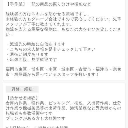
【手作業】一部の商品の振り分けや梱包など
経験者の方はスキルを活かせる職場ですし、
未経験の方もグループ会社ですので安心してください。先輩
スタッフが丁寧に教えてくれます。
物流を支える重要な役割に、あなたの力をぜひお貸しくださ
い！
・派遣先の時給に自信あります
・こちらの求人情報を是非チェックして下さい
・週払い制度あります
・出張面接、見学歓迎です
福岡市東区・博多区・南区・城南区・古賀市・福津市・宗像
市・糟屋郡から通っているスタッフ多数います！
資格・経験
【活かせる経験】
倉庫内作業、軽作業、ピッキング、梱包、入出荷作業、仕分
け作業や機械製品等の出荷作業、港湾業務など異業種からの
転職者も多数活躍中です
ブランクがある方も大歓迎です