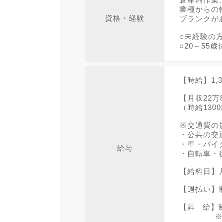
業種からの
資格・経験
ブランクが
○未経験の
○20～55
【時給】1,3
【月収22万
（時給130
※交通費の
・公共の交
・車・バイク
給与
・自転車・徒
【給料日】
【週払い】
【昇 給】制
※2025