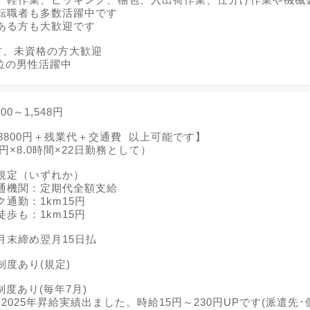
転職者も多数活躍中です
ある方も大歓迎です
方、未資格の方大歓迎
歳位の男性活躍中
00～1,548円
8800円＋残業代＋交通費 以上可能です】
0円×8.0時間×22日勤務として）
規定（いずれか）
通機関：定期代全額支給
通勤：1km15円
歩も：1km15円
月末締め翌月15日払
制度あり(規定)
度あり(毎年7月)
年昇給実績出ました。時給15円～230円UPです(派遣先･