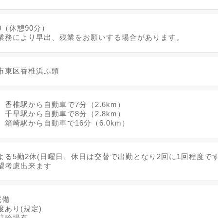
:30（休憩90分）
業務により早出、残業をお願いする場合があります。
市東区香椎浜ふ頭
香椎駅から自動車で7分（2.6km）
千早駅から自動車で8分（2.8km）
箱崎駅から自動車で16分（6.0km）
よる5勤2休(日曜日、休日は交替で出勤となり2回に1回程度です
望考慮出来ます
完備
あり(規定)
駐輪場有