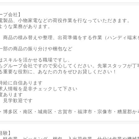
ープ会社】
電製品、小物家電などの荷役作業を行なっていただきます。
ような業務があります。
】商品の積み替えや整理、出荷準備をする作業（ハンディ端末
一部の商品の振り分けや梱包など
はスキルを活かせる職場ですし、
もグループ会社ですので安心してください。先輩スタッフが丁
る重要な役割に、あなたの力をぜひお貸しください！
時給に自信あります
求人情報を是非チェックして下さい
度あります
、見学歓迎です
・博多区・南区・城南区・古賀市・福津市・宗像市・糟屋郡か
経験】
、軽作業、ピッキング、梱包、入出荷作業、仕分け作業や機械