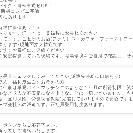
バイク・自転車通勤OK！
自販機コンビニ完備
内にあります
時給に自信あり！＞
あります。詳しくは、登録時にお尋ねください
してます。ご近所のお店(ファミレス・カフェ・ファーストフー
ります♪現地面接大歓迎です
です！お気軽にご連絡ください
く安定稼働している現場です。職場環境をご自身で確認しませ
を是非チェックしてみてください(派遣先時給に自信あり)
収入、福利厚生面をお考えの方
仕事は単発バイトマッチングのような１ケ月の所得制限、就
ルなど収入が不安定になるようなことは一切ございません。も
険、雇用保険、労働災害保険)完備しておりますので安心です
ープ会社への派遣です。正社員登用制度あります。
」ボタンからご応募下さい。
折り返しご連絡いたします。