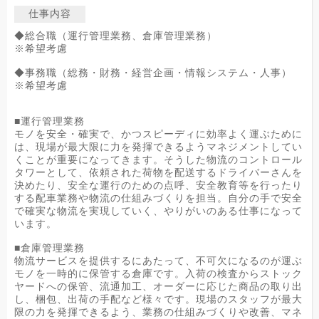
仕事内容
◆総合職（運行管理業務、倉庫管理業務）
※希望考慮
◆事務職（総務・財務・経営企画・情報システム・人事）
※希望考慮
■運行管理業務
モノを安全・確実で、かつスピーディに効率よく運ぶために
は、現場が最大限に力を発揮できるようマネジメントしてい
くことが重要になってきます。そうした物流のコントロール
タワーとして、依頼された荷物を配送するドライバーさんを
決めたり、安全な運行のための点呼、安全教育等を行ったり
する配車業務や物流の仕組みづくりを担当。自分の手で安全
で確実な物流を実現していく、やりがいのある仕事になって
います。
■倉庫管理業務
物流サービスを提供するにあたって、不可欠になるのが運ぶ
モノを一時的に保管する倉庫です。入荷の検査からストック
ヤードへの保管、流通加工、オーダーに応じた商品の取り出
し、梱包、出荷の手配など様々です。現場のスタッフが最大
限の力を発揮できるよう、業務の仕組みづくりや改善、マネ