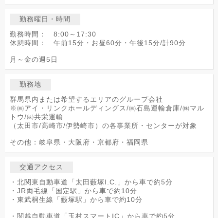
勤務曜日・時間
勤務時間： 8:00～17:30
休憩時間： 午前15分・お昼60分・午後15分/計90分
月～金の週5日
勤務地
群馬県内または希望するエリアのグループ会社
※㈱アイ・リンクホールディングス/㈱石島運輸倉庫/㈱マル
トウ/㈱共栄運輸
（太田市/高崎市/伊勢崎市）の各事業所・センターが対象
その他：岐阜県・大阪府・京都府・福岡県
交通アクセス
・北関東自動車道「太田藪塚I.C.」から車で約5分
・JR両毛線「国定駅」から車で約10分
・東武桐生線「藪塚駅」から車で約10分
・関越自動車道「玉村スマートIC」から車で約5分