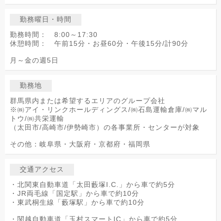
勤務曜日・時間
勤務時間： 8:00～17:30
休憩時間： 午前15分・お昼60分・午後15分/計90分
月～金の週5日
勤務地
群馬県内または希望するエリアのグループ会社
※㈱アイ・リンクホールディングス/㈱石島運輸倉庫/㈱マル
トウ/㈱共栄運輸
（太田市/高崎市/伊勢崎市）の各事業所・センターが対象
その他：岐阜県・大阪府・京都府・福岡県
交通アクセス
・北関東自動車道「太田藪塚I.C.」から車で約5分
・JR両毛線「国定駅」から車で約10分
・東武桐生線「藪塚駅」から車で約10分
・関越自動車道「玉村スマートIC」から車で約5分