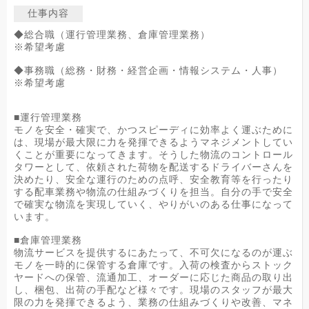
仕事内容
◆総合職（運行管理業務、倉庫管理業務）
※希望考慮
◆事務職（総務・財務・経営企画・情報システム・人事）
※希望考慮
■運行管理業務
モノを安全・確実で、かつスピーディに効率よく運ぶために
は、現場が最大限に力を発揮できるようマネジメントしてい
くことが重要になってきます。そうした物流のコントロール
タワーとして、依頼された荷物を配送するドライバーさんを
決めたり、安全な運行のための点呼、安全教育等を行ったり
する配車業務や物流の仕組みづくりを担当。自分の手で安全
で確実な物流を実現していく、やりがいのある仕事になって
います。
■倉庫管理業務
物流サービスを提供するにあたって、不可欠になるのが運ぶ
モノを一時的に保管する倉庫です。入荷の検査からストック
ヤードへの保管、流通加工、オーダーに応じた商品の取り出
し、梱包、出荷の手配など様々です。現場のスタッフが最大
限の力を発揮できるよう、業務の仕組みづくりや改善、マネ