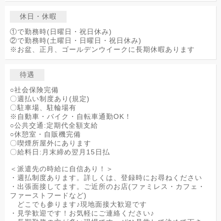
休日・休暇
①で勤務時(日曜日・祝日休み)
②で勤務時(土曜日・日曜日・祝日休み)
※お盆、正月、ゴールデンウイークに長期休暇あります
待遇
○社会保険完備
〇週払い制度あり(規定)
〇駐車場、駐輪場有
※自動車・バイク・自転車通勤OK！
○公共交通:定期代全額支給
○休憩室・自販機完備
〇喫煙所屋外にあります
〇給料日:月末締め翌月15日払
＜派遣先の時給に自信あり！＞
・週払制度あります。詳しくは、登録時にお尋ねください
・出張面接してます。ご近所のお店(ファミレス・カフェ・
ファーストフードなど)
どこでも参ります♪現地面接大歓迎です
・見学歓迎です！お気軽にご連絡ください♪