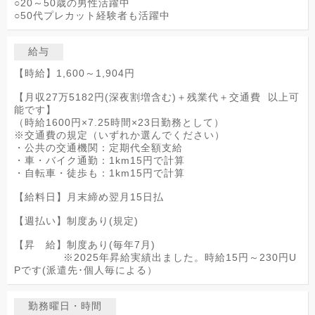
○20～50歳の男性活躍中
○50代プレカット経験者も活躍中
給与
【時給】1,600～1,904円
【月収27万5182円(深夜割増含む)＋残業代＋交通費 以上可
能です】
（時給1600円×7.25時間×23日勤務として）
※交通費の規定（いずれか選んでください）
・公共の交通機関：定期代全額支給
・車・バイク通勤：1km15円で計算
・自転車・徒歩も：1km15円で計算
【給料日】月末締め翌月15日払
【週払い】制度あり(規定)
【昇 給】制度あり(毎年7月)
※2025年昇給実績出ました。時給15円～230円U
Pです(派遣先･個人毎による）
勤務曜日・時間