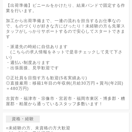
【出荷準備】ビニールをかけたり、結束バンドで固定する作
業を行います。
加工から出荷準備まで、一連の流れを担当するお仕事なの
で、ものづくりが好きな方にぴったり！未経験の方も先輩ス
タッフがしっかりサポートするので安心してスタートできま
す
・派遣先の時給に自信あります
(こちらの求人情報をネットで是非チェックして見て下さ
い)
・週払い制度あります
・出張面接、見学歓迎です
◎正社員を目指す方も歓迎(5名実績あり)
◎直接雇用：移籍1年目の年収例(月給30万円＋賞与(年2回)
＝480万円)
古賀市・福津市・宗像市・宮若市・福岡市東区・博多郡・糟
屋郡・粕屋から通っているスタッフ多数います！
資格・経験
○未経験の方、未資格の方大歓迎