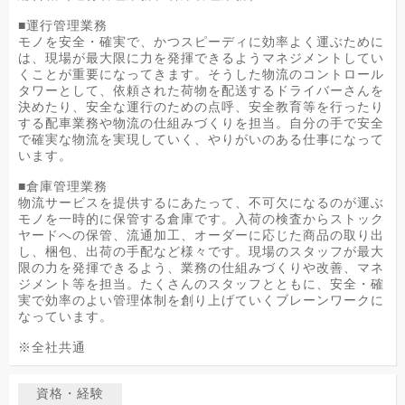
■運行管理業務
モノを安全・確実で、かつスピーディに効率よく運ぶために
は、現場が最大限に力を発揮できるようマネジメントしてい
くことが重要になってきます。そうした物流のコントロール
タワーとして、依頼された荷物を配送するドライバーさんを
決めたり、安全な運行のための点呼、安全教育等を行ったり
する配車業務や物流の仕組みづくりを担当。自分の手で安全
で確実な物流を実現していく、やりがいのある仕事になって
います。
■倉庫管理業務
物流サービスを提供するにあたって、不可欠になるのが運ぶ
モノを一時的に保管する倉庫です。入荷の検査からストック
ヤードへの保管、流通加工、オーダーに応じた商品の取り出
し、梱包、出荷の手配など様々です。現場のスタッフが最大
限の力を発揮できるよう、業務の仕組みづくりや改善、マネ
ジメント等を担当。たくさんのスタッフとともに、安全・確
実で効率のよい管理体制を創り上げていくブレーンワークに
なっています。
※全社共通
資格・経験