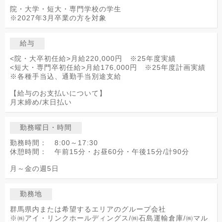
院・大学・短大・専門学校の学生
※2027年3月卒業の方を対象
給与
<院・大卒初任給>月給220,000円 ※25年度実績
<短大・専門卒初任給>月給176,000円 ※25年度計画実績
※各種手当込、通勤手当別途支給
【給与のお支払いについて】
月末締め/末日払い
勤務曜日・時間
勤務時間： 8:00～17:30
休憩時間： 午前15分・お昼60分・午後15分/計90分
月～金の週5日
勤務地
群馬県内または希望するエリアのグループ会社
※㈱アイ・リンクホールディングス/㈱石島運輸倉庫/㈱マル